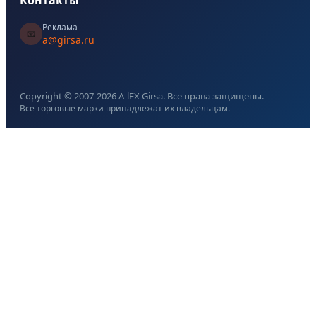
Реклама
📧
a@girsa.ru
Copyright © 2007-
2026
A-lEX Girsa. Все права защищены.
Все торговые марки принадлежат их владельцам.