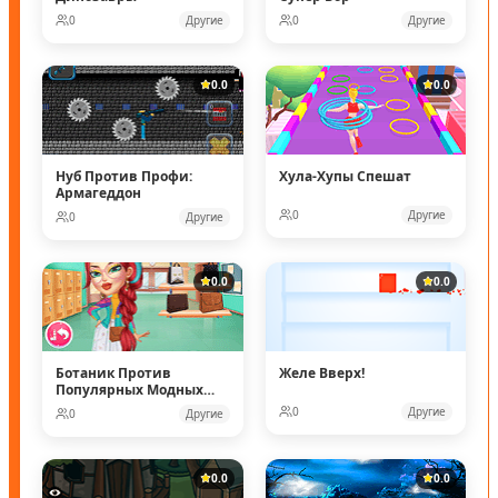
0
Другие
0
Другие
0.0
0.0
Нуб Против Профи:
Хула-Хупы Спешат
Армагеддон
0
Другие
0
Другие
0.0
0.0
Ботаник Против
Желе Вверх!
Популярных Модных
Кукол
0
Другие
0
Другие
0.0
0.0