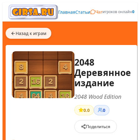
Главная
Статьи
игроков онлайн
0
Чат
Назад к играм
2048
Деревянное
издание
2048 Wood Edition
0.0
0
Поделиться