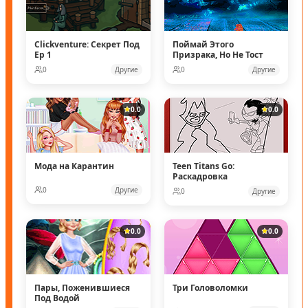
Clickventure: Секрет Под
Поймай Этого
Ep 1
Призрака, Но Не Тост
0
Другие
0
Другие
0.0
0.0
Мода на Карантин
Teen Titans Go:
Раскадровка
0
Другие
0
Другие
0.0
0.0
Пары, Поженившиеся
Три Головоломки
Под Водой