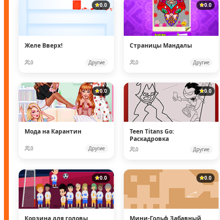
0.0
0.0
Желе Вверх!
Страницы Мандалы
0
Другие
0
Другие
0.0
0.0
Мода на Карантин
Teen Titans Go:
Раскадровка
0
Другие
0
Другие
0.0
0.0
Корзина для головы
Мини-Гольф Забавный