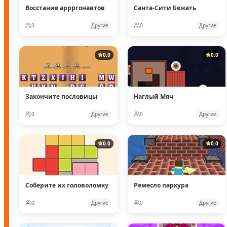
Восстание аррргонавтов
Санта-Сити Бежать
0
Другие
0
Другие
0.0
0.0
Закончите пословицы
Наглый Мяч
0
Другие
0
Другие
0.0
0.0
Соберите их головоломку
Ремесло паркура
0
Другие
0
Другие