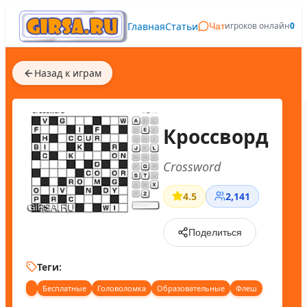
Главная
Статьи
игроков онлайн
0
Чат
Назад к играм
Кроссворд
Crossword
4.5
2,141
Поделиться
Теги:
Бесплатные
Головоломка
Образовательные
Флеш