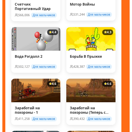
Счетчик
Мотор Войны
Портативный Удар
531,244
Для мальчиков
566,006
Для мальчиков
4.4
4.3
Вода Рэгдолл 2
Борьба В Прыжке
502,127
Для мальчиков
428,387
Для мальчиков
4.6
4.6
Заработай на
Заработай на
похороны - 1
похороны (Теперь с
супер колесом!)
411,258
Для мальчиков
390,432
Для мальчиков