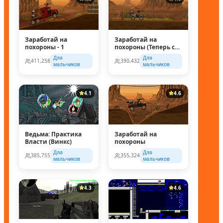
Заработай на
Заработай на
похороны - 1
похороны (Теперь с
супер колесом!)
Для
Для
411,258
390,432
мальчиков
мальчиков
4.1
4.6
Ведьма: Практика
Заработай на
Власти (Винкс)
похороны
Для
Для
385,755
355,324
мальчиков
мальчиков
4.3
4.6