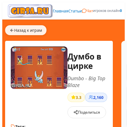
Главная
Статьи
игроков онлайн
0
Чат
Назад к играм
Думбо в
цирке
Dumbo - Big Top
Blaze
3.3
2,160
Поделиться
Теги: