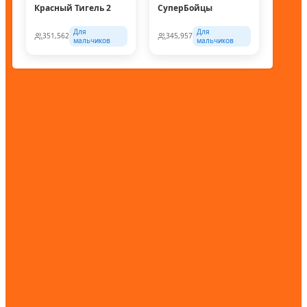
Красный Тигель 2
СуперБойцы
Для
Для
351,562
345,957
мальчиков
мальчиков