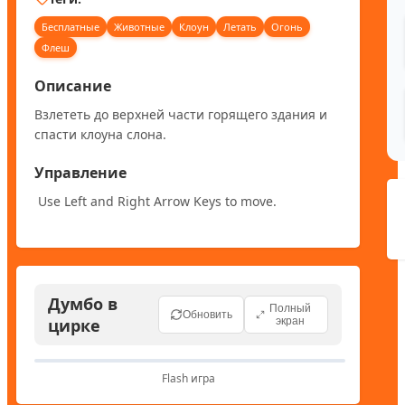
Бесплатные
Животные
Клоун
Летать
Огонь
Флеш
Описание
Взлететь до верхней части горящего здания и 
спасти клоуна слона.
Управление
 Use Left and Right Arrow Keys to move.			
Думбо в
Полный
Обновить
цирке
экран
Flash игра