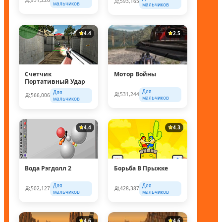
951,226
593,165
мальчиков
мальчиков
4.4
2.5
Счетчик
Мотор Войны
Портативный Удар
Для
Для
531,244
566,006
мальчиков
мальчиков
4.4
4.3
Вода Рэгдолл 2
Борьба В Прыжке
Для
Для
502,127
428,387
мальчиков
мальчиков
4.6
4.6