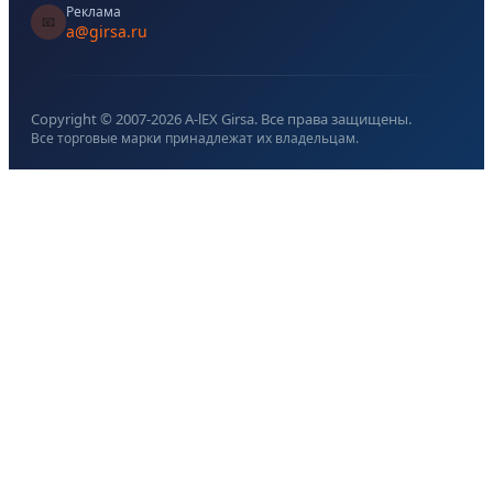
Реклама
📧
a@girsa.ru
Copyright © 2007-
2026
A-lEX Girsa. Все права защищены.
Все торговые марки принадлежат их владельцам.