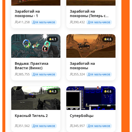
Заработай на
Заработай на
похороны - 1
похороны (Теперь с
супер колесом!)
411,258
Для мальчиков
390,432
Для мальчиков
4.1
4.6
Ведьма: Практика
Заработай на
Власти (Винкс)
похороны
385,755
Для мальчиков
355,324
Для мальчиков
4.3
4.6
Красный Тигель 2
СуперБойцы
351,562
Для мальчиков
345,957
Для мальчиков