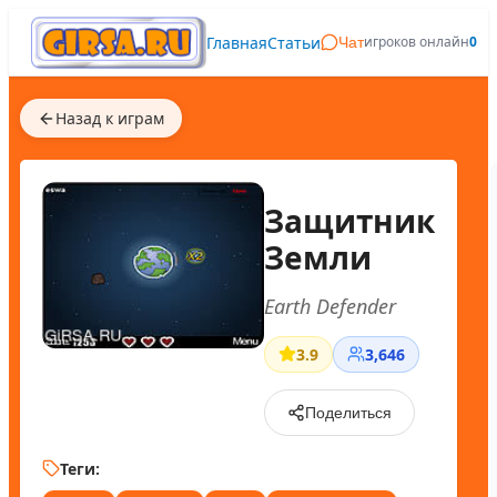
Главная
Статьи
игроков онлайн
0
Чат
Назад к играм
Защитник
Земли
Earth Defender
3.9
3,646
Поделиться
Теги: