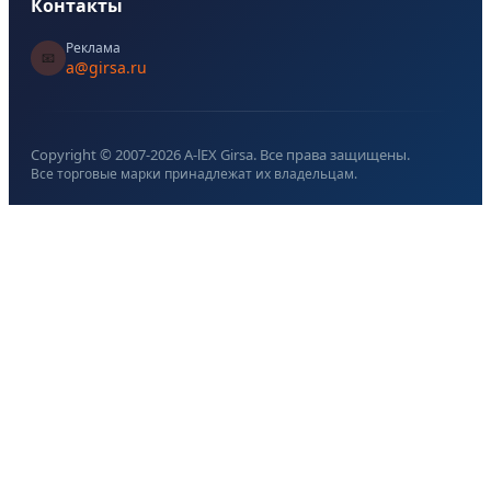
Контакты
Реклама
📧
a@girsa.ru
Copyright © 2007-
2026
A-lEX Girsa. Все права защищены.
Все торговые марки принадлежат их владельцам.