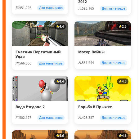
2012
951,226
Для мальчиков
593,165
Для мальчиков
4.4
2.5
Счетчик Портативный
Мотор Войны
Удар
531,244
Для мальчиков
566,006
Для мальчиков
4.4
4.3
Вода Рэгдолл 2
Борьба В Прыжке
502,127
Для мальчиков
428,387
Для мальчиков
4.6
4.6