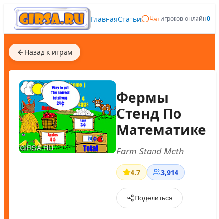
Главная
Статьи
игроков онлайн
0
Чат
Назад к играм
Фермы
Стенд По
Математике
Farm Stand Math
4.7
3,914
Поделиться