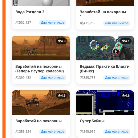
Вода Рэгдолл 2
Заработай на похороны -
1
502,127
Для мальчиков
411,258
Для мальчиков
4.6
4.1
Заработай на похороны
Ведьма: Практика Власти
(Теперь с супер колесом!)
(Винкс)
390,432
Для мальчиков
385,755
Для мальчиков
4.6
4.6
Заработай на похороны
СуперБойцы
355,324
Для мальчиков
345,957
Для мальчиков