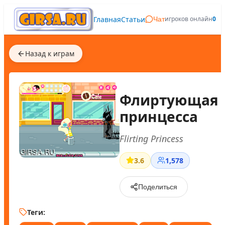
Главная
Статьи
игроков онлайн
0
Чат
Назад к играм
Флиртующая
принцесса
Flirting Princess
3.6
1,578
Поделиться
Теги: