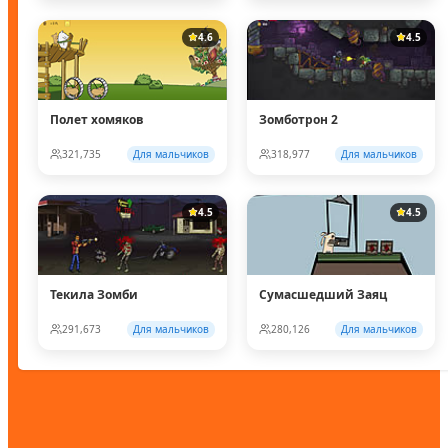
4.6
4.5
Полет хомяков
Зомботрон 2
321,735
Для мальчиков
318,977
Для мальчиков
4.5
4.5
Текила Зомби
Сумасшедший Заяц
291,673
Для мальчиков
280,126
Для мальчиков