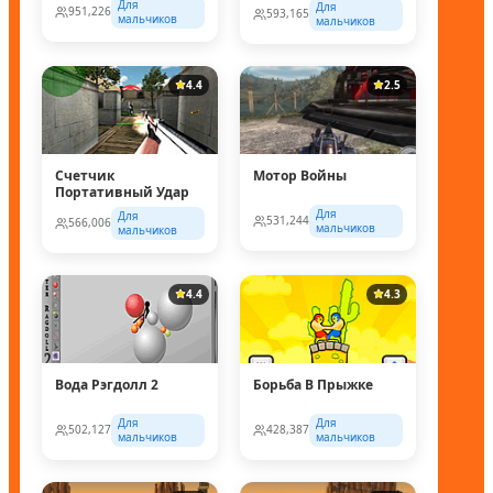
Для
Для
951,226
593,165
мальчиков
мальчиков
4.4
2.5
Счетчик
Мотор Войны
Портативный Удар
Для
Для
531,244
566,006
мальчиков
мальчиков
4.4
4.3
Вода Рэгдолл 2
Борьба В Прыжке
Для
Для
502,127
428,387
мальчиков
мальчиков