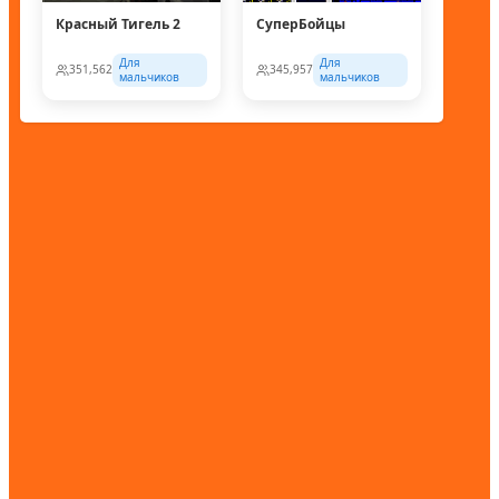
Красный Тигель 2
СуперБойцы
Для
Для
351,562
345,957
мальчиков
мальчиков