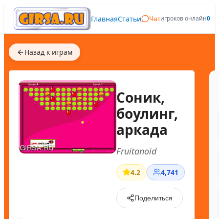
Главная
Статьи
игроков онлайн
0
Чат
Назад к играм
Соник,
боулинг,
аркада
Fruitanoid
4.2
4,741
Поделиться