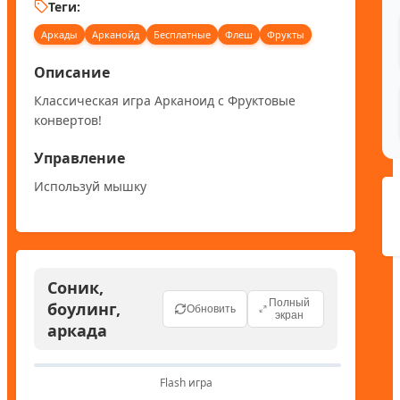
Теги:
Аркады
Арканойд
Бесплатные
Флеш
Фрукты
Описание
Классическая игра Арканоид с Фруктовые 
конвертов!
Управление
Используй мышку
Соник,
Полный
боулинг,
Обновить
экран
аркада
Flash игра