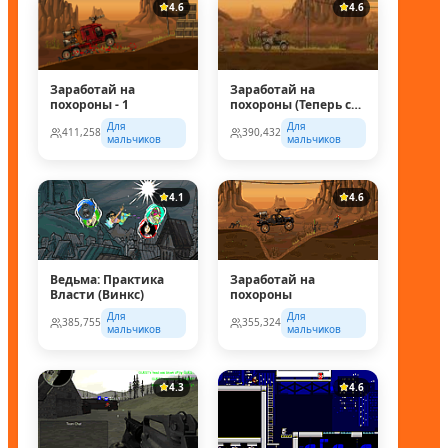
4.6
4.6
Заработай на
Заработай на
похороны - 1
похороны (Теперь с
супер колесом!)
Для
Для
411,258
390,432
мальчиков
мальчиков
4.1
4.6
Ведьма: Практика
Заработай на
Власти (Винкс)
похороны
Для
Для
385,755
355,324
мальчиков
мальчиков
4.3
4.6