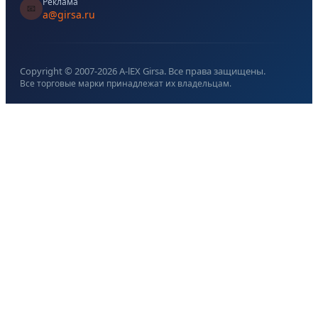
Реклама
📧
a@girsa.ru
Copyright © 2007-
2026
A-lEX Girsa. Все права защищены.
Все торговые марки принадлежат их владельцам.