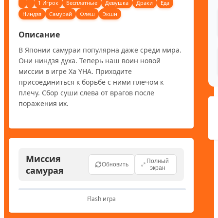
1 Игрок
Бесплатные
Девушка
Драки
Еда
Ниндзя
Самурай
Флеш
Экшн
Описание
В Японии самураи популярна даже среди мира. 
Они ниндзя духа. Теперь наш воин новой 
миссии в игре Ха YHA. Приходите 
присоединиться к борьбе с ними плечом к 
плечу. Сбор суши слева от врагов после 
поражения их.
Миссия
Полный
Обновить
самурая
экран
Flash игра