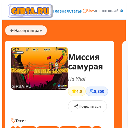
Главная
Статьи
игроков онлайн
0
Чат
Назад к играм
Миссия
самурая
Ha Yha!
4.0
8,850
Поделиться
Теги: