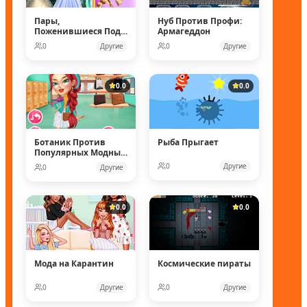
Пары,
Нуб Против Профи:
Поженившиеся Под
Армагеддон
Водой
0
Другие
0
Другие
0.0
0.0
Ботаник Против
Рыба Прыгает
Популярных Модных
Кукол
0
Другие
0
Другие
0.0
0.0
Мода на Карантин
Космические пираты
0
Другие
0
Другие