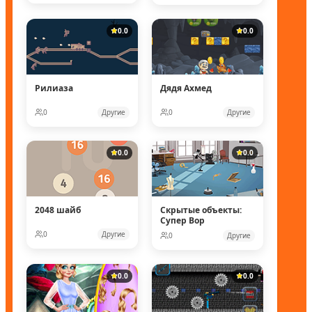
0.0
0.0
Рилиаза
Дядя Ахмед
0
Другие
0
Другие
0.0
0.0
2048 шайб
Скрытые объекты:
Супер Вор
0
Другие
0
Другие
0.0
0.0