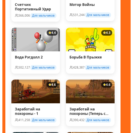
Счетчик
Мотор Войны
Портативный Удар
531,244
Для мальчиков
566,006
Для мальчиков
4.4
4.3
Вода Рэгдолл 2
Борьба В Прыжке
502,127
Для мальчиков
428,387
Для мальчиков
4.6
4.6
Заработай на
Заработай на
похороны - 1
похороны (Теперь с
супер колесом!)
411,258
Для мальчиков
390,432
Для мальчиков