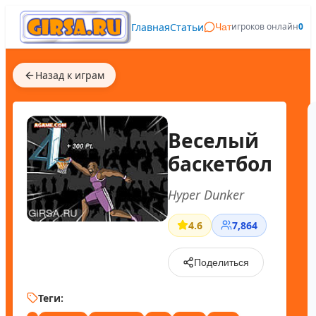
Главная
Статьи
игроков онлайн
0
Чат
Назад к играм
Веселый
баскетбол
Hyper Dunker
4.6
7,864
Поделиться
Теги: