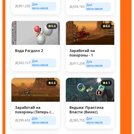
Для
Для
951,226
593,165
мальчиков
мальчиков
4.4
4.6
Вода Рэгдолл 2
Заработай на
похороны - 1
Для
Для
502,127
411,258
мальчиков
мальчиков
4.6
4.1
Заработай на
Ведьма: Практика
похороны (Теперь с
Власти (Винкс)
супер колесом!)
Для
Для
390,432
385,755
мальчиков
мальчиков