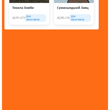
Текила Зомби
Сумасшедший Заяц
Для
Для
291,673
280,126
мальчиков
мальчиков