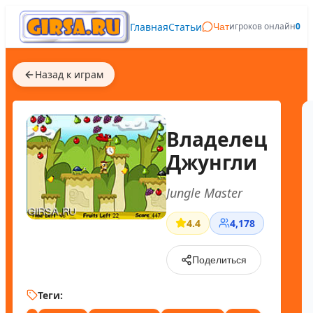
Главная
Статьи
игроков онлайн
0
Чат
Назад к играм
Владелец
Джунгли
Jungle Master
4.4
4,178
Поделиться
Теги: