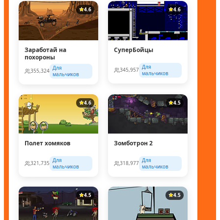
4.6
4.6
Заработай на
СуперБойцы
похороны
Для
Для
345,957
355,324
мальчиков
мальчиков
4.6
4.5
Полет хомяков
Зомботрон 2
Для
Для
321,735
318,977
мальчиков
мальчиков
4.5
4.5