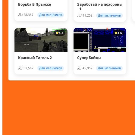
Борьба В Прыжке
Заработай на похороны
- 1
428,387
Для мальчиков
411,258
Для мальчиков
4.3
4.6
Красный Тигель 2
СуперБойцы
351,562
Для мальчиков
345,957
Для мальчиков