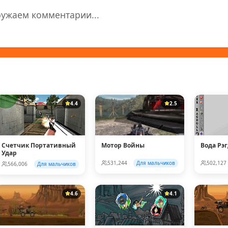
ружаем комментарии...
4.4
2.5
Счетчик Портативный
Мотор Войны
Вода Рэ
Удар
531,244
Для мальчиков
502,127
566,006
Для мальчиков
4.6
4.1