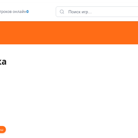
гроков онлайн
0
ка
еш