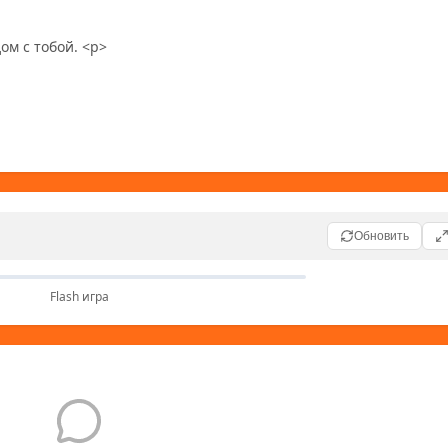
дом с тобой. <p>
Обновить
Flash игра