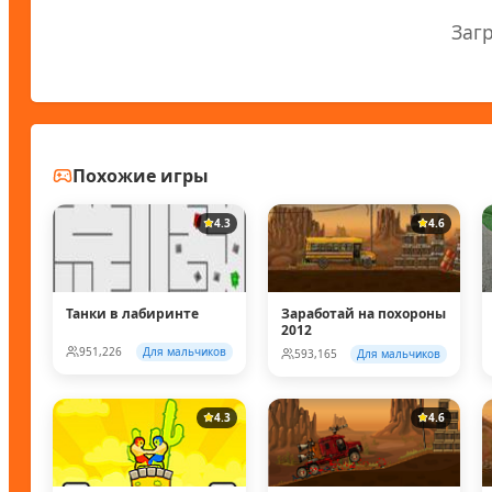
Заг
Похожие игры
4.3
4.6
Танки в лабиринте
Заработай на похороны
2012
951,226
Для мальчиков
593,165
Для мальчиков
4.3
4.6