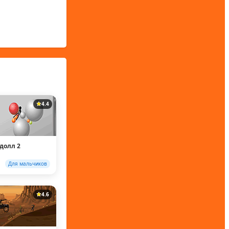
4.4
гдолл 2
Для мальчиков
4.6