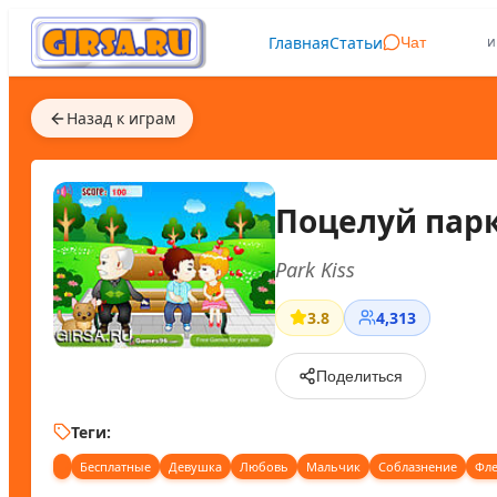
Главная
Статьи
и
Чат
Назад к играм
Поцелуй пар
Park Kiss
3.8
4,313
Поделиться
Теги:
Бесплатные
Девушка
Любовь
Мальчик
Соблазнение
Фл