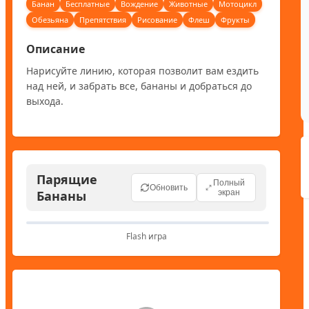
Банан
Бесплатные
Вождение
Животные
Мотоцикл
Обезьяна
Препятствия
Рисование
Флеш
Фрукты
Описание
Нарисуйте линию, которая позволит вам ездить 
над ней, и забрать все, бананы и добраться до 
выхода.
Парящие
Полный
Обновить
Бананы
экран
Flash игра