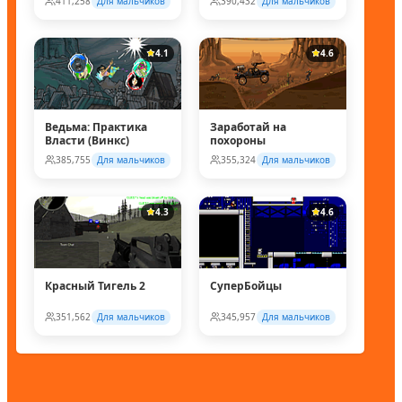
411,258
Для мальчиков
390,432
Для мальчиков
4.1
4.6
Ведьма: Практика
Заработай на
Власти (Винкс)
похороны
385,755
Для мальчиков
355,324
Для мальчиков
4.3
4.6
Красный Тигель 2
СуперБойцы
351,562
Для мальчиков
345,957
Для мальчиков