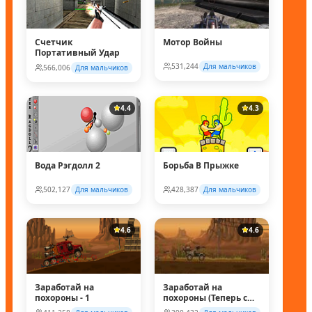
Счетчик
Мотор Войны
Портативный Удар
531,244
Для мальчиков
566,006
Для мальчиков
4.4
4.3
Вода Рэгдолл 2
Борьба В Прыжке
502,127
Для мальчиков
428,387
Для мальчиков
4.6
4.6
Заработай на
Заработай на
похороны - 1
похороны (Теперь с
супер колесом!)