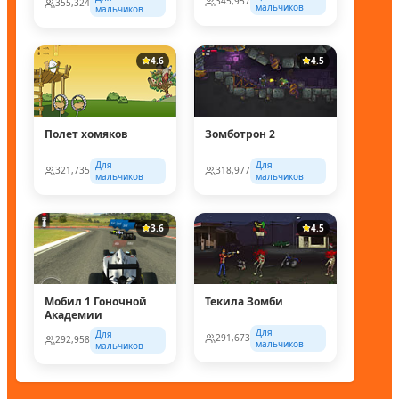
345,957
355,324
мальчиков
мальчиков
4.6
4.5
Полет хомяков
Зомботрон 2
Для
Для
321,735
318,977
мальчиков
мальчиков
3.6
4.5
Мобил 1 Гоночной
Текила Зомби
Академии
Для
Для
291,673
292,958
мальчиков
мальчиков