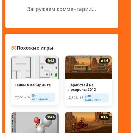
Загружаем комментарии...
Похожие игры
4.3
4.6
Танки в лабиринте
Заработай на
похороны 2012
Для
Для
951,226
593,165
мальчиков
мальчиков
4.4
4.6