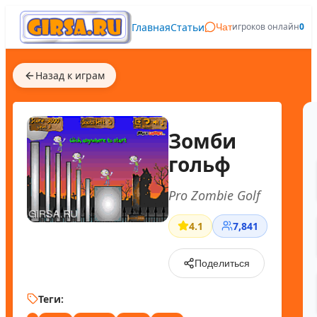
Главная
Статьи
игроков онлайн
0
Чат
Назад к играм
Зомби
гольф
Pro Zombie Golf
4.1
7,841
Поделиться
Теги: