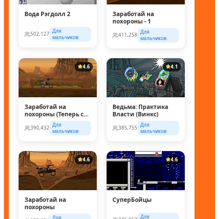
Вода Рэгдолл 2
Заработай на
похороны - 1
Для
Для
502,127
411,258
мальчиков
мальчиков
4.6
4.1
Заработай на
Ведьма: Практика
похороны (Теперь с
Власти (Винкс)
супер колесом!)
Для
Для
390,432
385,755
мальчиков
мальчиков
4.6
4.6
Заработай на
СуперБойцы
похороны
Для
Для