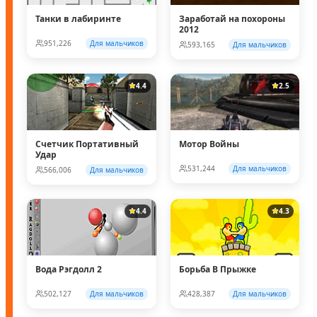
Танки в лабиринте
Заработай на похороны
2012
951,226
Для мальчиков
593,165
Для мальчиков
4.4
2.5
Счетчик Портативный
Мотор Войны
Удар
531,244
Для мальчиков
566,006
Для мальчиков
4.4
4.3
Вода Рэгдолл 2
Борьба В Прыжке
502,127
Для мальчиков
428,387
Для мальчиков