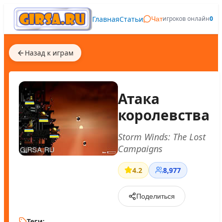
Главная
Статьи
игроков онлайн
0
Чат
Назад к играм
Атака
королевства
Storm Winds: The Lost
Campaigns
4.2
8,977
Поделиться
Теги: