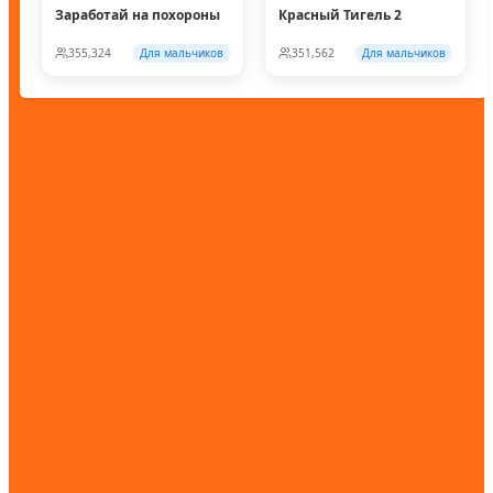
Заработай на похороны
Красный Тигель 2
355,324
Для мальчиков
351,562
Для мальчиков