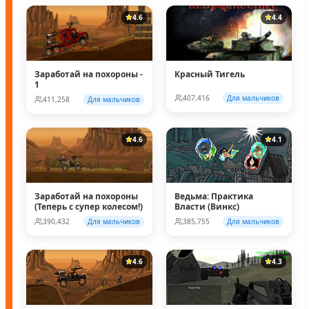
4.6
4.4
Заработай на похороны -
Красный Тигель
1
407,416
Для мальчиков
411,258
Для мальчиков
4.6
4.1
Заработай на похороны
Ведьма: Практика
(Теперь с супер колесом!)
Власти (Винкс)
390,432
Для мальчиков
385,755
Для мальчиков
4.6
4.3