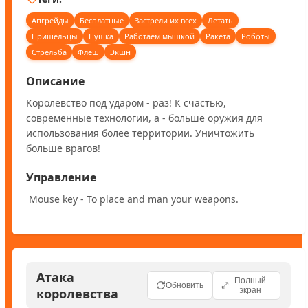
Апгрейды
Бесплатные
Застрели их всех
Летать
Пришельцы
Пушка
Работаем мышкой
Ракета
Роботы
Стрельба
Флеш
Экшн
Описание
Королевство под ударом - раз! К счастью, 
современные технологии, а - больше оружия для 
использования более территории. Уничтожить 
больше врагов!
Управление
 Mouse key - To place and man your weapons.
Атака
Полный
Обновить
королевства
экран