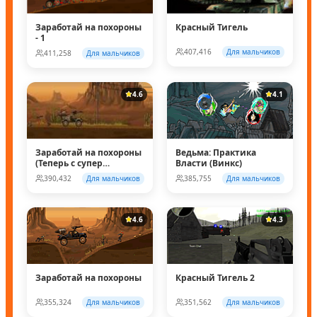
Заработай на похороны
Красный Тигель
- 1
407,416
Для мальчиков
411,258
Для мальчиков
4.6
4.1
Заработай на похороны
Ведьма: Практика
(Теперь с супер
Власти (Винкс)
колесом!)
390,432
Для мальчиков
385,755
Для мальчиков
4.6
4.3
Заработай на похороны
Красный Тигель 2
355,324
Для мальчиков
351,562
Для мальчиков