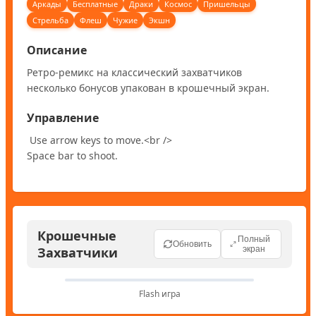
Аркады
Бесплатные
Драки
Космос
Пришельцы
Стрельба
Флеш
Чужие
Экшн
Описание
Ретро-ремикс на классический захватчиков 
несколько бонусов упакован в крошечный экран.
Управление
 Use arrow keys to move.<br />

Space bar to shoot.
Крошечные
Полный
Обновить
Захватчики
экран
Flash игра