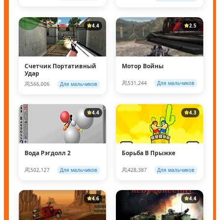
4.4
2.5
Счетчик Портативный
Мотор Войны
Удар
531,244
Для мальчиков
566,006
Для мальчиков
4.4
4.3
Вода Рэгдолл 2
Борьба В Прыжке
502,127
Для мальчиков
428,387
Для мальчиков
4.6
4.4