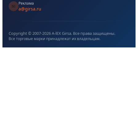
Реклама
📧
a@girsa.ru
Copyright © 2007-
2026
A-lEX Girsa. Все права защищены.
Все торговые марки принадлежат их владельцам.