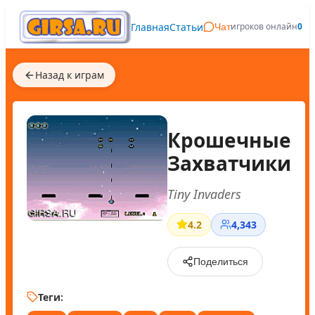
Главная
Статьи
игроков онлайн
0
Чат
Назад к играм
Крошечные
Захватчики
Tiny Invaders
4.2
4,343
Поделиться
Теги: