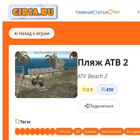
Главная
Статьи
и
Чат
Назад к играм
Пляж АТВ 2
ATV Beach 2
2.5
450
Поделиться
Теги:
1 Игрок
3D
Баланс
Бесплатные
Вожден