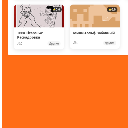
0.0
0.0
Teen Titans Go:
Мини-Гольф Забавный
Раскадровка
0
Другие
0
Другие