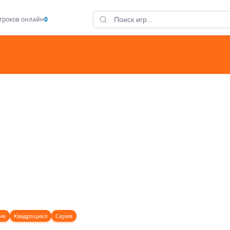
гроков онлайн
0
ие
Квадроцикл
Серия