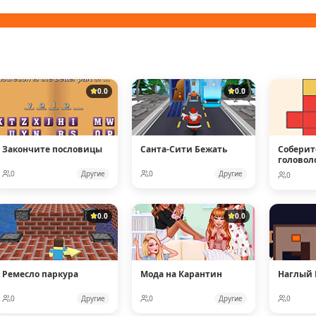
0.0
0.0
Закончите пословицы
Санта-Сити Бежать
Соберит
головол
0
Другие
0
Другие
0
0.0
0.0
Ремесло паркура
Мода на Карантин
Наглый
0
Другие
0
Другие
0