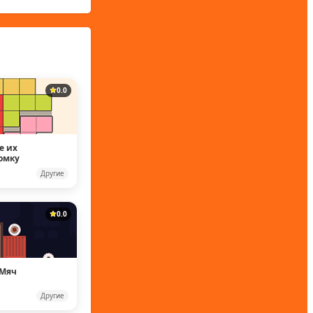
0.0
е их
омку
Другие
0.0
 Мяч
Другие