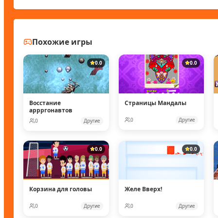
Похожие игры
0.0
0.0
Восстание
Страницы Мандалы
аррргонавтов
0
Другие
0
Другие
0.0
0.0
Корзина для головы
Желе Вверх!
0
Другие
0
Другие