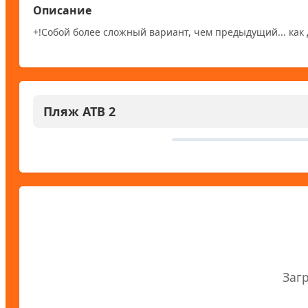
Описание
+!Собой более сложный вариант, чем предыдущий... как 
Пляж АТВ 2
Для запуска U
Заг