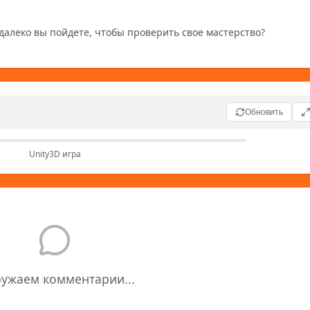
далеко вы пойдете, чтобы проверить свое мастерство?
Обновить
🎮
Unity3D игра
Unity3D игра
nity3D игр требуется Unity Web Player
ружаем комментарии...