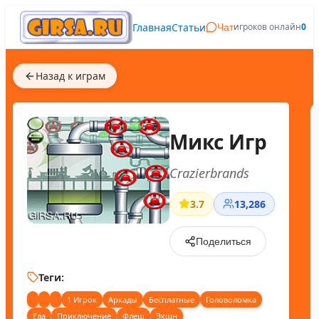
Главная
Статьи
игроков онлайн
0
Чат
Назад к играм
Микс Игр
Crazierbrands
3.7
13,286
Поделиться
Теги:
1 Игрок
Аркады
Бесплатные
Головоломка
Еда
Приключение
Флеш
Экшн