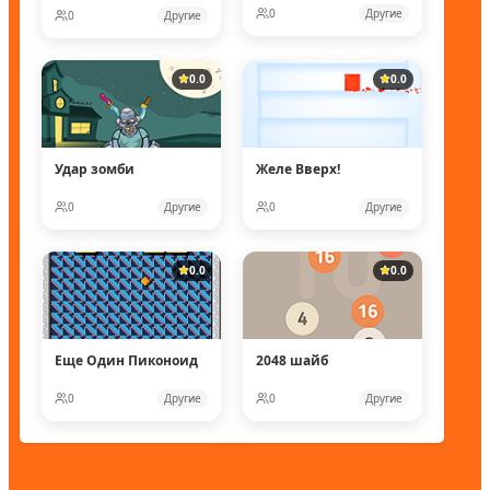
0
Другие
0
Другие
0.0
0.0
Удар зомби
Желе Вверх!
0
Другие
0
Другие
0.0
0.0
Еще Один Пиконоид
2048 шайб
0
Другие
0
Другие