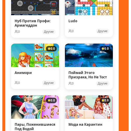
Нуб Против Профи:
Ludo
Армагеддон
0
Другие
0
Другие
0.0
0.0
Анимори
Поймай Этого
Призрака, Но Не Тост
0
Другие
0
Другие
0.0
0.0
Пары, Поженившиеся
Мода на Карантин
Под Водой