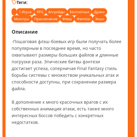
Теги:
1 Игрок
RPG
Апгрейды
Бесплатные
Драки
Монстры
Приключение
Флеш
Фэнтези
Экшн
Описание
-Пошаговая флэш-боевых игр были получать более 
популярным в последнее время, но часто 
охватывают размеры больших файлов и длинные 
погрузки раза. Эпические битвы фэнтези 
достигает успеха, соперничая Final Fantasy стиль 
борьбы системы с множеством уникальных атак и 
способности доступны, при сохранении размера 
файла.

В дополнение к много красочных врагов с их 
собственных анимация атаки, есть также много 
интересных боссов победить с конкретных 
недостатков.