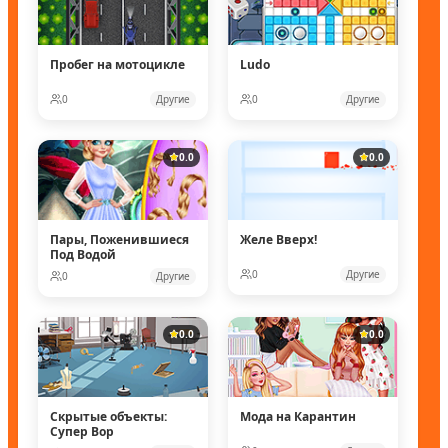
Пробег на мотоцикле
Ludo
0
Другие
0
Другие
0.0
0.0
Пары, Поженившиеся
Желе Вверх!
Под Водой
0
Другие
0
Другие
0.0
0.0
Скрытые объекты:
Мода на Карантин
Супер Вор