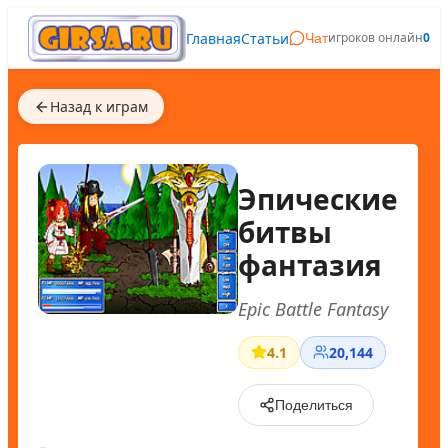
Главная
Статьи
игроков онлайн
0
Чат
Назад к играм
Эпические
битвы
фантазия
Epic Battle Fantasy
4.1
20,144
Поделиться