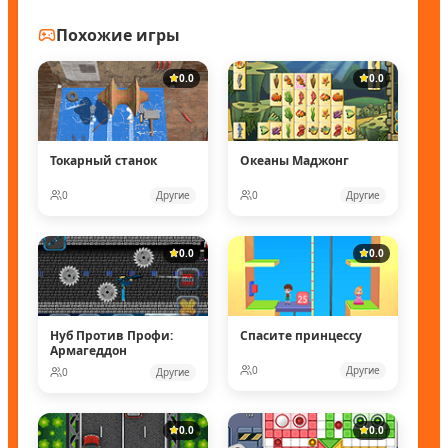
Похожие игры
0.0
0.0
Токарный станок
Океаны Маджонг
0
Другие
0
Другие
0.0
0.0
Нуб Против Профи:
Спасите принцессу
Армагеддон
0
Другие
0
Другие
0.0
0.0