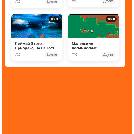
0
Другие
0
Другие
0.0
0.0
Поймай Этого
Маленькие
Призрака, Но Не Тост
Космические
рейнджеры
0
Другие
0
Другие