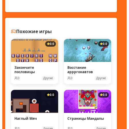
Похожие игры
0.0
0.0
Закончите
Восстание
пословицы
аррргонавтов
0
Другие
0
Другие
0.0
0.0
Наглый Мяч
Страницы Мандалы
0
Другие
0
Другие