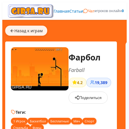
Главная
Статьи
игроков онлайн
0
Чат
Назад к играм
Фарбол
Farball
4.2
19,389
Поделиться
Теги:
1 Игрок
Баскетбол
Бесплатные
Мяч
Спорт
Стрельба
Флеш