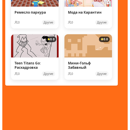
Ремесло паркура
Мода на Карантин
0
Другие
0
Другие
0.0
0.0
Teen Titans Go:
Мини-Гольф
Раскадровка
Забавный
0
Другие
0
Другие