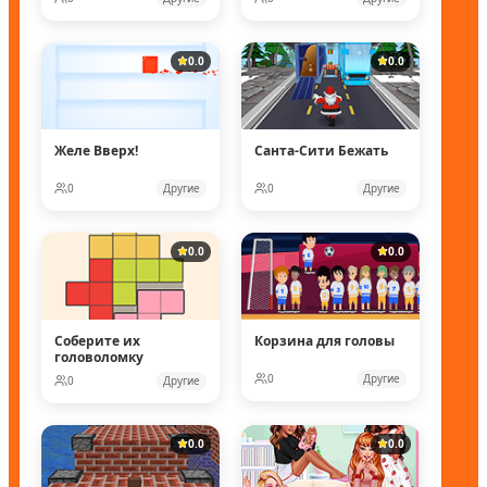
0.0
0.0
Желе Вверх!
Санта-Сити Бежать
0
Другие
0
Другие
0.0
0.0
Соберите их
Корзина для головы
головоломку
0
Другие
0
Другие
0.0
0.0