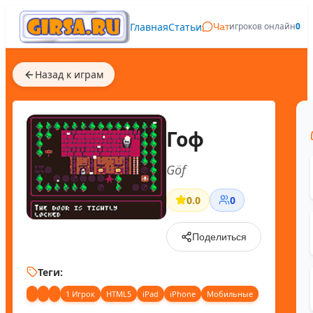
Главная
Статьи
игроков онлайн
0
Чат
Назад к играм
Гоф
Göf
0.0
0
Поделиться
Теги:
1 Игрок
HTML5
iPad
iPhone
Мобильные