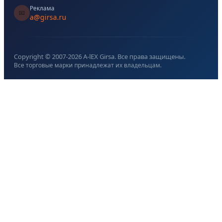
Реклама
📧
a@girsa.ru
Copyright © 2007-
2026
A-lEX Girsa. Все права защищены.
Все торговые марки принадлежат их владельцам.