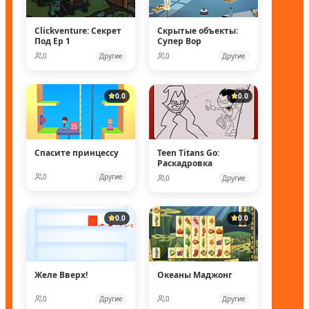
Clickventure: Секрет
Скрытые объекты:
Под Ep 1
Супер Вор
0
Другие
0
Другие
0.0
0.0
Спасите принцессу
Teen Titans Go:
Раскадровка
0
Другие
0
Другие
0.0
0.0
Желе Вверх!
Океаны Маджонг
0
Другие
0
Другие