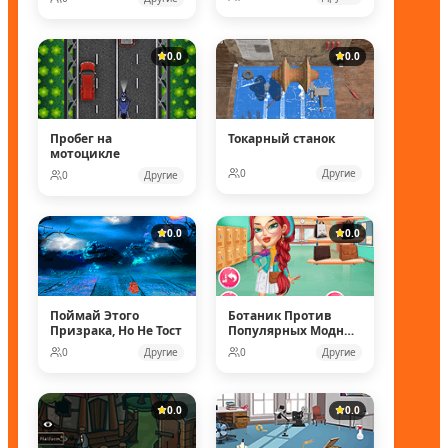
0.0
0.0
Пробег на
Токарный станок
мотоцикле
0
Другие
0
Другие
0.0
0.0
Поймай Этого
Ботаник Против
Призрака, Но Не Тост
Популярных Модных
Кукол
0
Другие
0
Другие
0.0
0.0