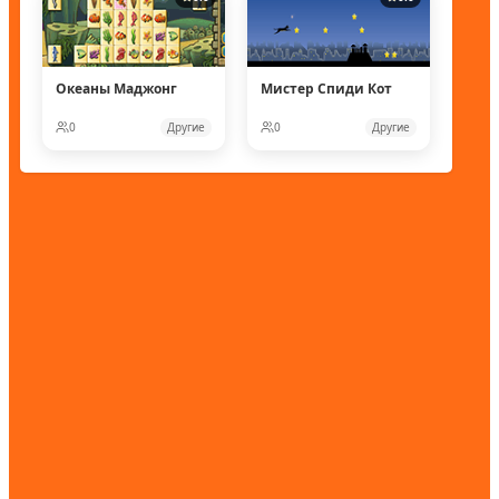
Океаны Маджонг
Мистер Спиди Кот
0
Другие
0
Другие