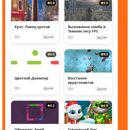
0.0
0.0
Крот: Ловец кротов
Выживание зомби в
Темном лесу FPS
0
Другие
0
Другие
0.0
0.0
Цветной Джемпер
Восстание
аррргонавтов
0
Другие
0
Другие
0.0
0.0
Обнимать Змей
Говорящий Том