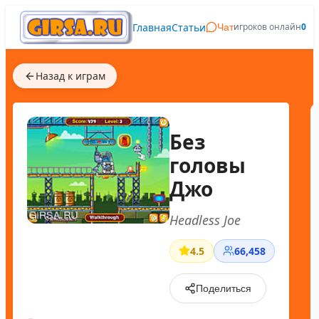
Главная
Статьи
игроков онлайн
0
Чат
Назад к играм
Без
головы
Джо
Headless Joe
4.5
66,458
Поделиться