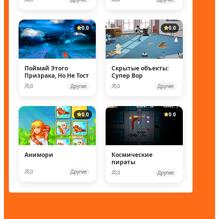
0.0
0.0
Поймай Этого
Скрытые объекты:
Призрака, Но Не Тост
Супер Вор
0
Другие
0
Другие
0.0
0.0
Анимори
Космические
пираты
0
Другие
0
Другие