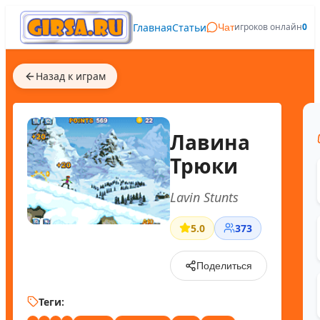
Главная
Статьи
игроков онлайн
0
Чат
Назад к играм
Лавина
Трюки
Lavin Stunts
5.0
373
Поделиться
Теги: