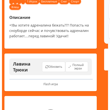
1 Игрок
Бесплатные
Снег
Спорт
Флеш
Описание
+!Вы хотите адреналина бежать??? Попасть на 
сноуборде сейчас и почувствовать адреналин 
работает....перед лавиной! Удачи!!
Лавина
Полный
Обновить
Трюки
экран
Flash игра