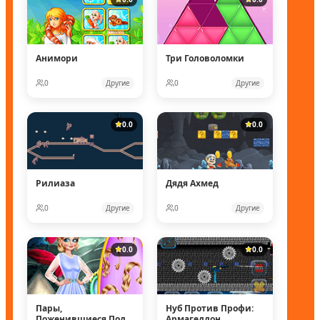
Анимори
Три Головоломки
0
Другие
0
Другие
0.0
0.0
Рилиаза
Дядя Ахмед
0
Другие
0
Другие
0.0
0.0
Пары,
Нуб Против Профи:
Поженившиеся Под
Армагеддон