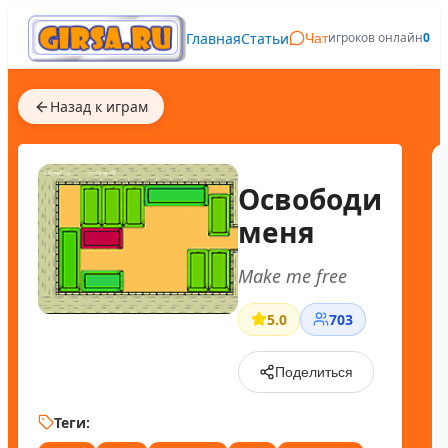
Главная
Статьи
игроков онлайн
0
Чат
Назад к играм
Освободи
меня
Make me free
5.0
703
Поделиться
Теги: