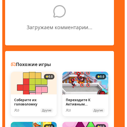
Загружаем комментарии...
Похожие игры
0.0
0.0
Соберите их
Переходите К
головоломку
Активным
Действиям
0
Другие
0
Другие
0.0
0.0