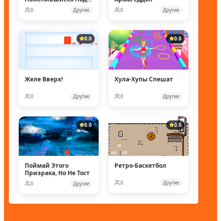
Водой
0
Другие
0
Другие
0.0
0.0
Желе Вверх!
Хула-Хупы Спешат
0
Другие
0
Другие
0.0
0.0
Поймай Этого
Ретро-Баскетбол
Призрака, Но Не Тост
0
Другие
0
Другие