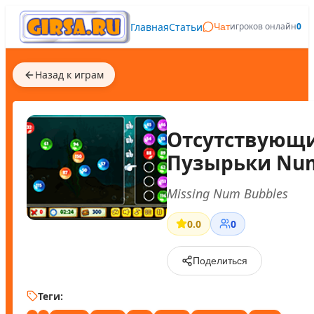
Главная
Статьи
игроков онлайн
0
Чат
Назад к играм
Отсутствующ
Пузырьки Nu
Missing Num Bubbles
0.0
0
Поделиться
Теги: