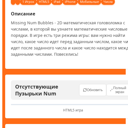
1 Игрок
HTML5
iPad
iPhone
Мобильные
Числа
Описание
Missing Num Bubbles - 2D математическая головоломка с 
числами, в которой вы узнаете математические числовые 
порядки. В игре есть три режима игры: вам нужно найти 
число, какое число идет перед заданным числом, какое чи
идет после заданного числа и какое число находится между
заданными числами. Повеселись!
Отсутствующие
Полный
Обновить
Пузырьки Num
экран
HTML5 игра