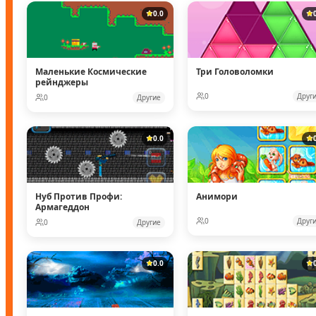
0.0
Маленькие Космические
Три Головоломки
рейнджеры
0
Друг
0
Другие
0.0
Нуб Против Профи:
Анимори
Армагеддон
0
Друг
0
Другие
0.0