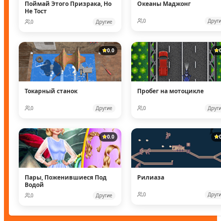
Поймай Этого Призрака, Но
Океаны Маджонг
Не Тост
0
Друг
0
Другие
0.0
Токарный станок
Пробег на мотоцикле
0
Другие
0
Друг
0.0
Пары, Поженившиеся Под
Рилиаза
Водой
0
Друг
0
Другие