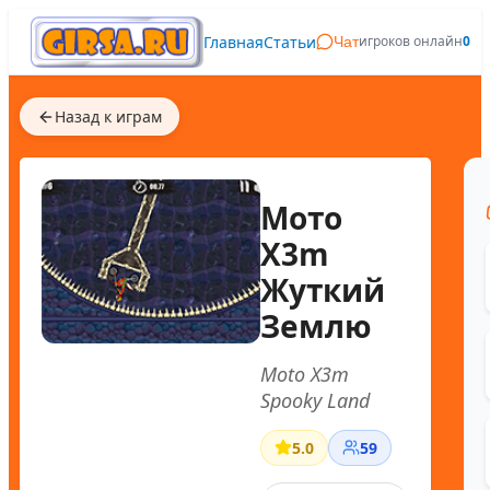
Главная
Статьи
игроков онлайн
0
Чат
Назад к играм
Мото
X3m
Жуткий
Землю
Moto X3m
Spooky Land
5.0
59