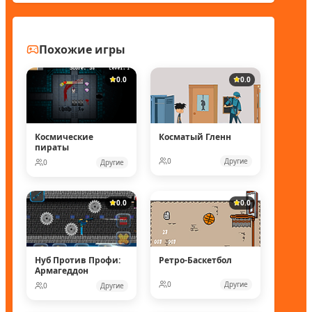
Похожие игры
0.0
0.0
Космические
Косматый Гленн
пираты
0
Другие
0
Другие
0.0
0.0
Нуб Против Профи:
Ретро-Баскетбол
Армагеддон
0
Другие
0
Другие