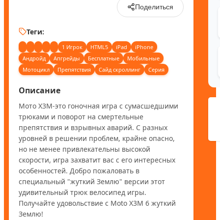
Поделиться
Теги:
1 Игрок
HTML5
iPad
iPhone
Андройд
Апгрейды
Бесплатные
Мобильные
Мотоцикл
Препятствия
Сайд скроллинг
Серия
Описание
Мото X3M-это гоночная игра с сумасшедшими 
трюками и поворот на смертельные 
препятствия и взрывных аварий. С разных 
уровней в решении проблем, крайне опасно, 
но не менее привлекательны высокой 
скорости, игра захватит вас с его интересных 
особенностей. Добро пожаловать в 
специальный "жуткий Землю" версии этот 
удивительный трюк велосипед игры. 
Получайте удовольствие с Moto X3M 6 жуткий 
Землю!