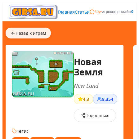
Главная
Статьи
игроков онлайн
0
Чат
Назад к играм
Новая
Земля
New Land
4.3
8,354
Поделиться
Теги: