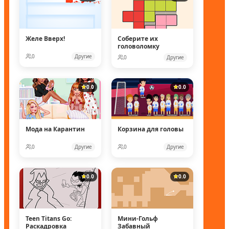
Желе Вверх!
Соберите их
головоломку
0
Другие
0
Другие
0.0
0.0
Мода на Карантин
Корзина для головы
0
Другие
0
Другие
0.0
0.0
Teen Titans Go:
Мини-Гольф
Раскадровка
Забавный