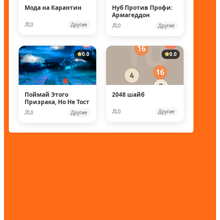
Мода на Карантин
Нуб Против Профи:
Армагеддон
0
Другие
0
Другие
0.0
0.0
Поймай Этого
2048 шайб
Призрака, Но Не Тост
0
Другие
0
Другие