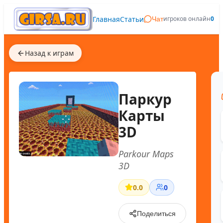
Главная
Статьи
игроков онлайн
0
Чат
Назад к играм
Паркур
Карты
3D
Parkour Maps
3D
0.0
0
Поделиться