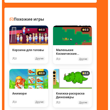
Похожие игры
0.0
0.0
Корзина для головы
Маленькие
Космические
рейнджеры
0
Другие
0
Другие
0.0
0.0
Анимори
Книжка-раскраска
Динозавры
0
Другие
0
Другие