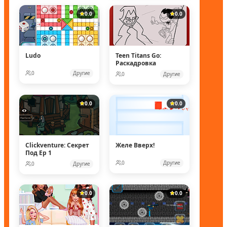
0.0
0.0
Ludo
Teen Titans Go:
Раскадровка
0
Другие
0
Другие
0.0
0.0
Clickventure: Секрет
Желе Вверх!
Под Ep 1
0
Другие
0
Другие
0.0
0.0