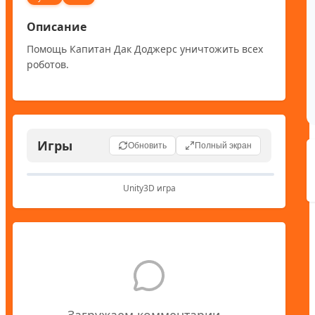
Описание
Помощь Капитан Дак Доджерс уничтожить всех 
роботов.
Игры
🎮
Обновить
Полный экран
Unity3D игра
Unity3D игра
Для запуска Unity3D игр требуется Unity
Web Player
Загружаем комментарии...