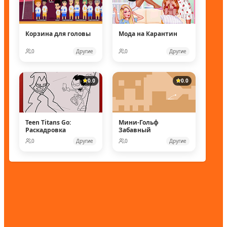
Корзина для головы
Мода на Карантин
0
Другие
0
Другие
0.0
0.0
Teen Titans Go:
Мини-Гольф
Раскадровка
Забавный
0
Другие
0
Другие