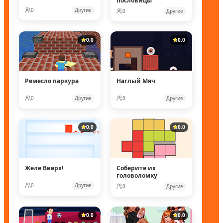
пословицы
0
Другие
0
Другие
0.0
0.0
Ремесло паркура
Наглый Мяч
0
Другие
0
Другие
0.0
0.0
Желе Вверх!
Соберите их
головоломку
0
Другие
0
Другие
0.0
0.0