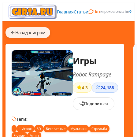
Главная
Статьи
игроков онлайн
0
Чат
Назад к играм
Игры
Robot Rampage
4.3
24,188
Поделиться
Теги:
1 Игрок
3D
Бесплатные
Мультики
Стрельба
Чужие
Экшн