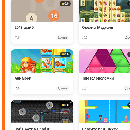
0.0
2048 шайб
Океаны Маджонг
0
Другие
0
Др
0.0
Анимори
Три Головоломки
0
Другие
0
Др
0.0
Нуб Против Профи:
Спасите принцессу