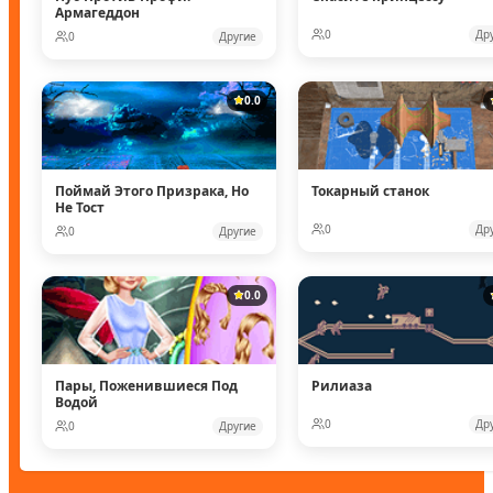
Армагеддон
0
Др
0
Другие
0.0
Поймай Этого Призрака, Но
Токарный станок
Не Тост
0
Др
0
Другие
0.0
Пары, Поженившиеся Под
Рилиаза
Водой
0
Др
0
Другие