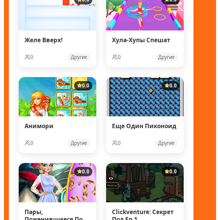
Желе Вверх!
Хула-Хупы Спешат
0
Другие
0
Другие
0.0
0.0
Анимори
Еще Один Пиконоид
0
Другие
0
Другие
0.0
0.0
Пары,
Clickventure: Секрет
Поженившиеся Под
Под Ep 1