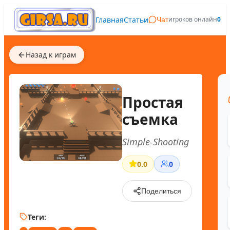
Главная
Статьи
игроков онлайн
0
Чат
Назад к играм
Простая
съемка
Simple-Shooting
0.0
0
Поделиться
Теги: