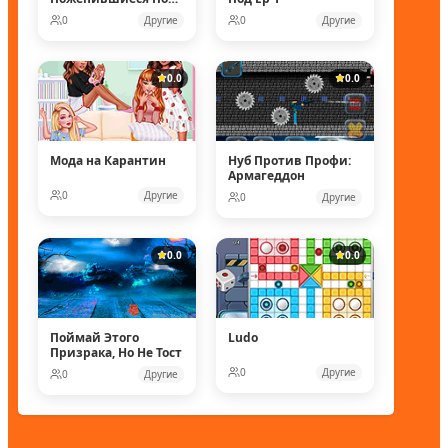
Водой
0
Другие
0
Другие
0.0
0.0
Мода на Карантин
Нуб Против Профи:
Армагеддон
0
Другие
0
Другие
0.0
0.0
Поймай Этого
Ludo
Призрака, Но Не Тост
0
Другие
0
Другие