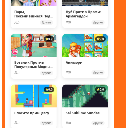
Пары,
Нуб Против Профи:
Поженившиеся Под
Армагеддон
Водой
0
Другие
0
Другие
0.0
0.0
Ботаник Против
Анимори
Популярных Модных
Кукол
0
Другие
0
Другие
0.0
0.0
Спасите принцессу
Sal Sublime Sundae
0
Другие
0
Другие