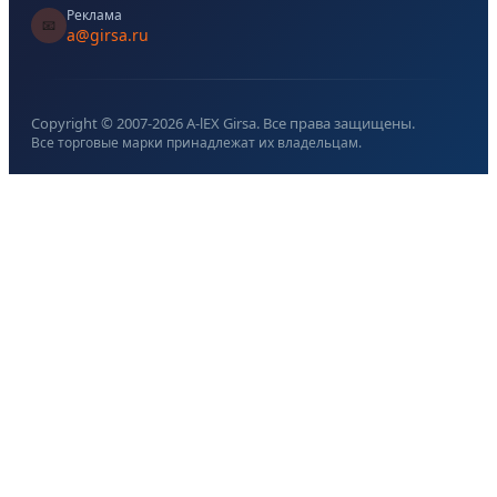
Реклама
📧
a@girsa.ru
Copyright © 2007-
2026
A-lEX Girsa. Все права защищены.
Все торговые марки принадлежат их владельцам.