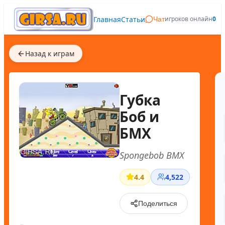
Главная
Статьи
игроков онлайн
0
Чат
Назад к играм
Губка
Боб и
БМХ
Spongebob BMX
4.4
4,522
Поделиться