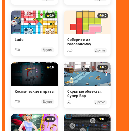
0.0
0.0
Ludo
Соберите их
головоломку
0
Другие
0
Другие
0.0
0.0
Космические пираты
Скрытые объекты:
Супер Вор
0
Другие
0
Другие
0.0
0.0