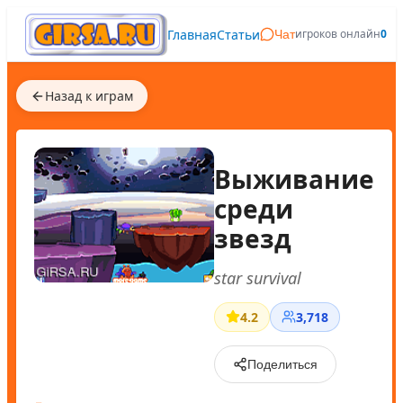
Главная
Статьи
игроков онлайн
0
Чат
Назад к играм
Выживание
среди
звезд
star survival
4.2
3,718
Поделиться