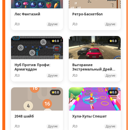
Лес Фантазий
Ретро-Баскетбол
0
Другие
0
Другие
0.0
0.0
Нуб Против Профи:
Выгорание
Армагеддон
Экстремальный Дрейф
3
0
Другие
0
Другие
0.0
0.0
2048 шайб
Хула-Хупы Спешат
0
Другие
0
Другие