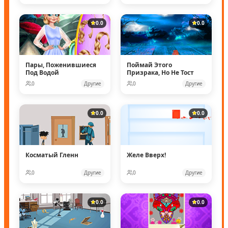
0.0
0.0
Пары, Поженившиеся
Поймай Этого
Под Водой
Призрака, Но Не Тост
0
Другие
0
Другие
0.0
0.0
Косматый Гленн
Желе Вверх!
0
Другие
0
Другие
0.0
0.0