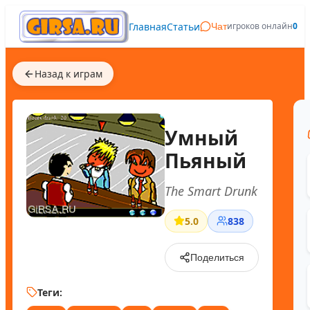
Главная
Статьи
игроков онлайн
0
Чат
Назад к играм
Умный
Пьяный
The Smart Drunk
5.0
838
Поделиться
Теги: