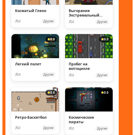
Косматый Гленн
Выгорание
Экстремальный
Дрейф 3
0
Другие
0
Другие
0.0
0.0
Легкий полет
Пробег на
мотоцикле
0
Другие
0
Другие
0.0
0.0
Ретро-Баскетбол
Космические
пираты
0
Другие
0
Другие