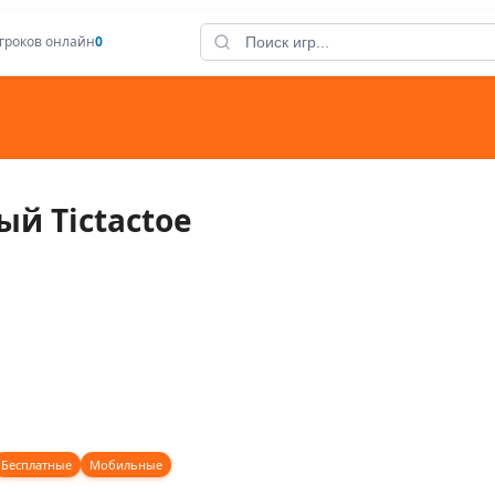
гроков онлайн
0
й Tictactoe
Бесплатные
Мобильные