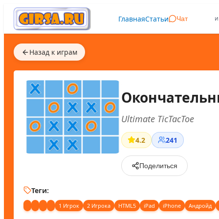
Главная
Статьи
и
Чат
Назад к играм
Окончательны
Ultimate TicTacToe
4.2
241
Поделиться
Теги:
1 Игрок
2 Игрока
HTML5
iPad
iPhone
Андройд