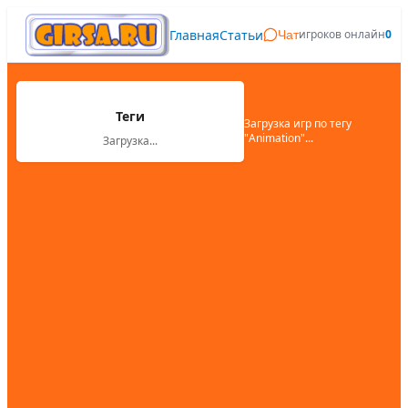
Главная
Статьи
игроков онлайн
0
Чат
Теги
Загрузка игр по тегу
"
Animation
"...
Загрузка...