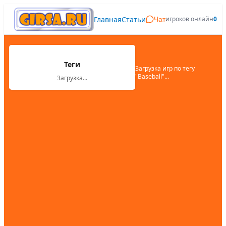
Главная
Статьи
игроков онлайн
0
Чат
Теги
Загрузка игр по тегу
"
Baseball
"...
Загрузка...