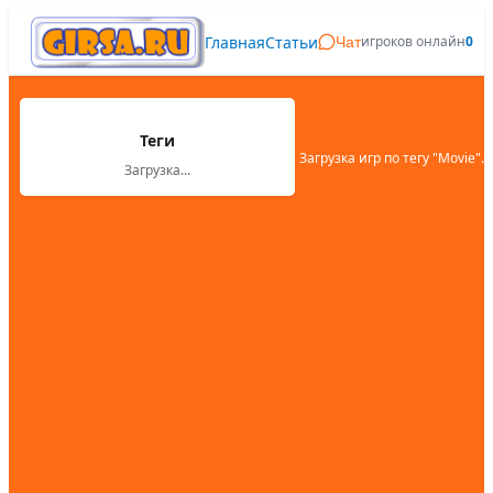
Главная
Статьи
игроков онлайн
0
Чат
Теги
Загрузка игр по тегу "
Movie
"...
Загрузка...