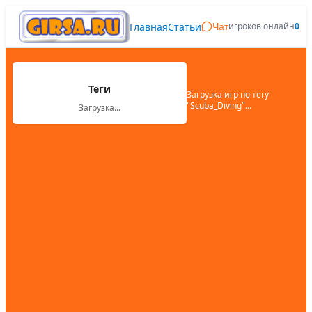
Главная
Статьи
игроков онлайн
0
Чат
Теги
Загрузка игр по тегу
"
Scuba_Diving
"...
Загрузка...