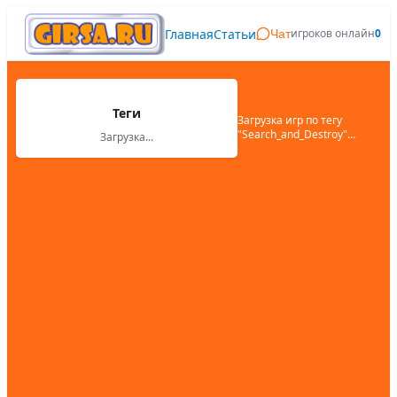
Главная
Статьи
игроков онлайн
0
Чат
Теги
Загрузка игр по тегу
"
Search_and_Destroy
"...
Загрузка...