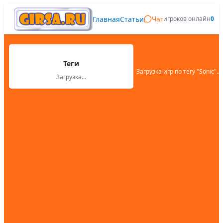
Главная
Статьи
игроков онлайн
0
Чат
Теги
Загрузка игр по тегу "
Sonic
"...
Загрузка...