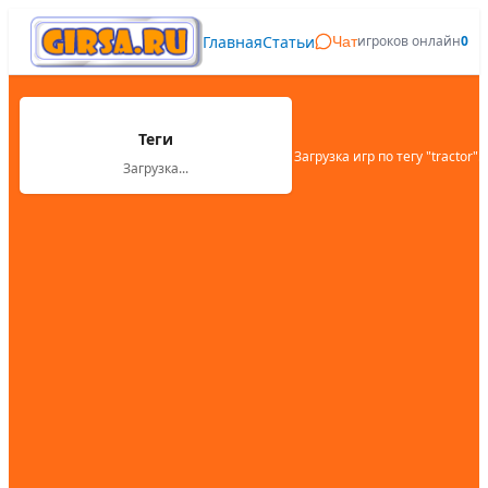
Главная
Статьи
игроков онлайн
0
Чат
Теги
Загрузка игр по тегу "
tractor
"...
Загрузка...